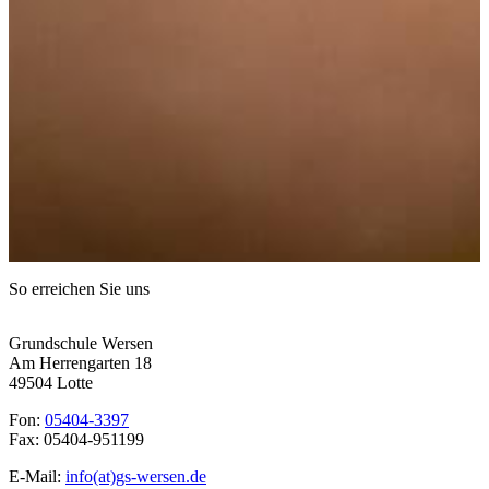
So erreichen Sie uns
Grundschule Wersen
Am Herrengarten 18
49504 Lotte
Fon:
05404-3397
Fax: 05404-951199
E-Mail:
info(at)gs-wersen.de