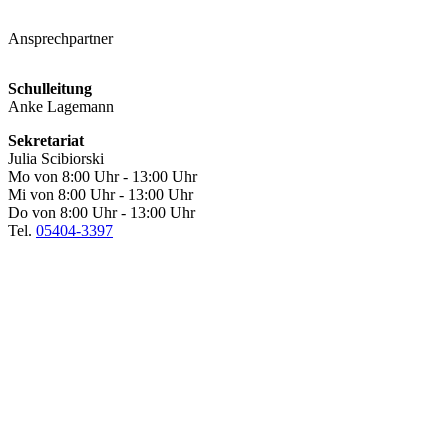
Ansprechpartner
Schulleitung
Anke Lagemann
Sekretariat
Julia Scibiorski
Mo von 8:00 Uhr - 13:00 Uhr
Mi von 8:00 Uhr - 13:00 Uhr
Do von 8:00 Uhr - 13:00 Uhr
Tel.
05404-3397
Betreuung
Claudia Specht
Tel.
05404-9979958
Unsere Schule
Förderverein
Beratung
Leitbild
Das Kollegium