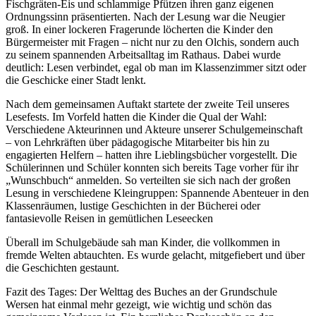
Fischgräten-Eis und schlammige Pfützen ihren ganz eigenen
Ordnungssinn präsentierten. Nach der Lesung war die Neugier
groß. In einer lockeren Fragerunde löcherten die Kinder den
Bürgermeister mit Fragen – nicht nur zu den Olchis, sondern auch
zu seinem spannenden Arbeitsalltag im Rathaus. Dabei wurde
deutlich: Lesen verbindet, egal ob man im Klassenzimmer sitzt oder
die Geschicke einer Stadt lenkt.
Nach dem gemeinsamen Auftakt startete der zweite Teil unseres
Lesefests. Im Vorfeld hatten die Kinder die Qual der Wahl:
Verschiedene Akteurinnen und Akteure unserer Schulgemeinschaft
– von Lehrkräften über pädagogische Mitarbeiter bis hin zu
engagierten Helfern – hatten ihre Lieblingsbücher vorgestellt. Die
Schülerinnen und Schüler konnten sich bereits Tage vorher für ihr
„Wunschbuch“ anmelden. So verteilten sie sich nach der großen
Lesung in verschiedene Kleingruppen: Spannende Abenteuer in den
Klassenräumen, lustige Geschichten in der Bücherei oder
fantasievolle Reisen in gemütlichen Leseecken
Überall im Schulgebäude sah man Kinder, die vollkommen in
fremde Welten abtauchten. Es wurde gelacht, mitgefiebert und über
die Geschichten gestaunt.
Fazit des Tages: Der Welttag des Buches an der Grundschule
Wersen hat einmal mehr gezeigt, wie wichtig und schön das